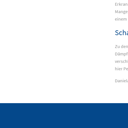
Erkran
Mangel
einem
Scha
Zu den
Dämpfe
versch
hier P
Daniel