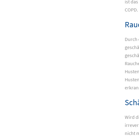
ist da
COPD.
Rau
Durch 
geschä
geschä
Rauche
Husten
Husten
erkran
Schä
Wird d
irreve
nicht 