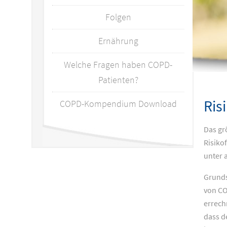
Folgen
Ernährung
Welche Fragen haben COPD-
Patienten?
Ris
COPD-Kompendium Download
Das gr
Risiko
unter 
Grunds
von CO
errech
dass d