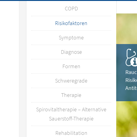
COPD
Risikofaktoren
Symptome
Diagnose
Formen
Rauc
Risi
Schweregrade
Anti
Therapie
Spirovitaltherapie – Alternative
Sauerstoff-Therapie
Rehabilitation