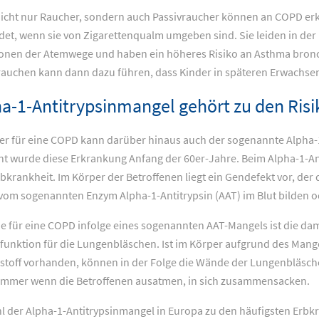
icht nur Raucher, sondern auch Passivraucher können an COPD er
det, wenn sie von Zigarettenqualm umgeben sind. Sie leiden in der 
ionen der Atemwege und haben ein höheres Risiko an Asthma bronc
rauchen kann dann dazu führen, dass Kinder in späteren Erwachse
a-1-Antitrypsinmangel gehört zu den Ris
er für eine COPD kann darüber hinaus auch der sogenannte Alpha-1
t wurde diese Erkrankung Anfang der 60er-Jahre. Beim Alpha-1-An
rbkrankheit. Im Körper der Betroffenen liegt ein Gendefekt vor, der 
vom sogenannten Enzym Alpha-1-Antitrypsin (AAT) im Blut bilden od
e für eine COPD infolge eines sogenannten AAT-Mangels ist die da
funktion für die Lungenbläschen. Ist im Körper aufgrund des Mange
stoff vorhanden, können in der Folge die Wände der Lungenbläsche
immer wenn die Betroffenen ausatmen, in sich zusammensacken.
 der Alpha-1-Antitrypsinmangel in Europa zu den häufigsten Erbkra