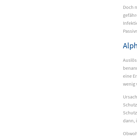
Doch n
gefähr
Infekt
Passiv
Alph
Auslös
benann
eine E
wenig 
Ursach
Schutz
Schutz
dann, 
Obwohl