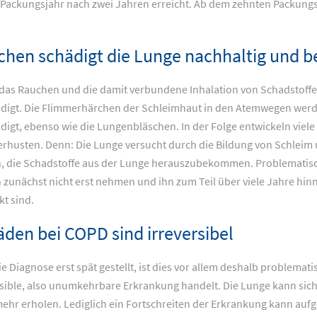
s Packungsjahr nach zwei Jahren erreicht. Ab dem zehnten Packungsja
chen schädigt die Lunge nachhaltig und 
das Rauchen und die damit verbundene Inhalation von Schadstoffen
digt. Die Flimmerhärchen der Schleimhaut in den Atemwegen wer
digt, ebenso wie die Lungenbläschen. In der Folge entwickeln vie
rhusten. Denn: Die Lunge versucht durch die Bildung von Schleim 
, die Schadstoffe aus der Lunge herauszubekommen. Problematisch 
 zunächst nicht erst nehmen und ihn zum Teil über viele Jahre hi
kt sind.
den bei COPD sind irreversibel
ie Diagnose erst spät gestellt, ist dies vor allem deshalb problemat
rsible, also unumkehrbare Erkrankung handelt. Die Lunge kann si
mehr erholen. Lediglich ein Fortschreiten der Erkrankung kann auf